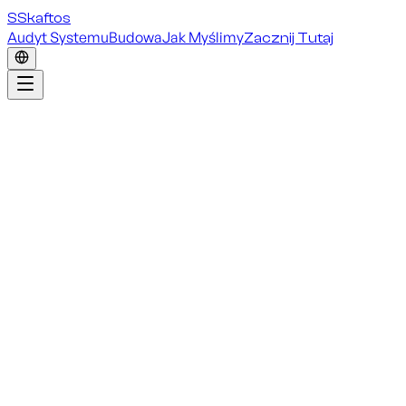
S
Skaftos
Audyt Systemu
Budowa
Jak Myślimy
Zacznij Tutaj