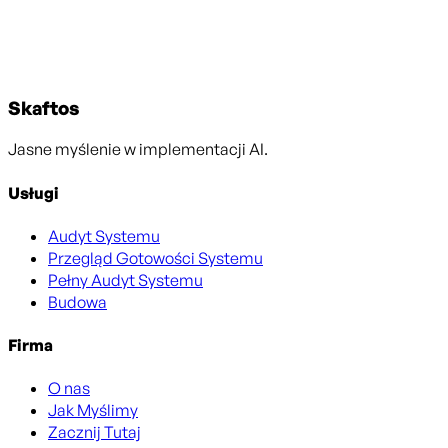
•
Rekomendujemy następny krok (przegląd gotowości
systemu, pełny audyt, budowa lub brak działania)
Skaftos
Jasne myślenie w implementacji AI.
Usługi
Audyt Systemu
Przegląd Gotowości Systemu
Pełny Audyt Systemu
Budowa
Firma
O nas
Jak Myślimy
Zacznij Tutaj